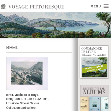
MENU
BREIL
Breil. Vallée de la Roya.
lithographie
,
H
230
x
L
321
mm.
Extrait de
Nice et Savoie
Collection particulière.