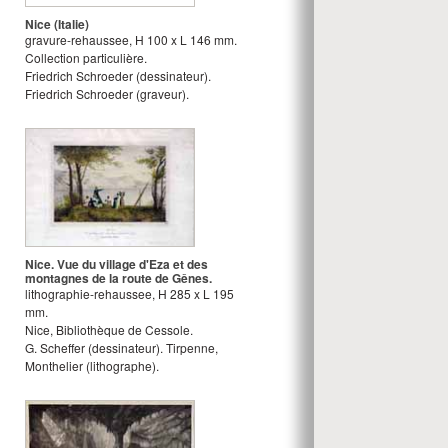
Nice (Italie)
gravure-rehaussee
,
H
100
x
L
146
mm.
Collection particulière.
Friedrich Schroeder
(dessinateur).
Friedrich Schroeder
(graveur).
Nice. Vue du village d'Eza et des
montagnes de la route de Gênes.
lithographie-rehaussee
,
H
285
x
L
195
mm.
Nice, Bibliothèque de Cessole.
G. Scheffer
(dessinateur).
Tirpenne,
Monthelier
(lithographe).