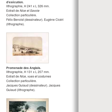
d'exécution.
lithographie
,
H
241
x
L
326
mm.
Extrait de
Nice et Savoie
Collection particulière.
Félix Benoist
(dessinateur).
Eugène Cicéri
(lithographe).
Promenade des Anglais.
lithographie
,
H
131
x
L
207
mm.
Extrait de
Nice, vues et costumes
Collection particulière.
Jacques Guiaud
(dessinateur).
Jacques
Guiaud
(lithographe).