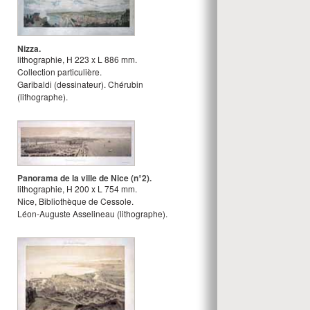
Nizza.
lithographie
,
H
223
x
L
886
mm.
Collection particulière.
Garibaldi
(dessinateur).
Chérubin
(lithographe).
Panorama de la ville de Nice (n°2).
lithographie
,
H
200
x
L
754
mm.
Nice, Bibliothèque de Cessole.
Léon-Auguste Asselineau
(lithographe).