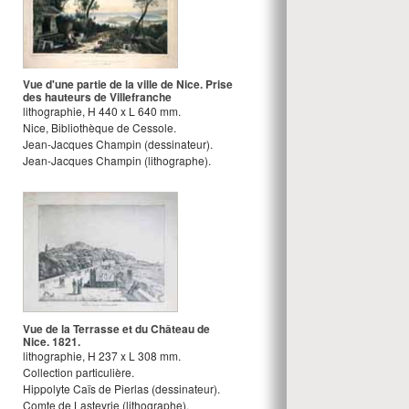
Vue d'une partie de la ville de Nice. Prise
des hauteurs de Villefranche
lithographie
,
H
440
x
L
640
mm.
Nice, Bibliothèque de Cessole.
Jean-Jacques Champin
(dessinateur).
Jean-Jacques Champin
(lithographe).
Vue de la Terrasse et du Château de
Nice. 1821.
lithographie
,
H
237
x
L
308
mm.
Collection particulière.
Hippolyte Caïs de Pierlas
(dessinateur).
Comte de Lasteyrie
(lithographe).