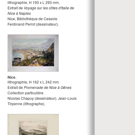
lithographie
,
H
193
x
L
293
mm.
Extrait de
Voyage sur les côtes d'Italie de
Nice à Naples
Nice, Bibliothèque de Cessole.
Ferdinand Perrot
(dessinateur).
Nice.
lithographie
,
H
162
x
L
242
mm.
Extrait de
Promenade de Nice à Gênes
Collection particulière.
Nicolas Chapuy
(dessinateur).
Jean-Louis
Tirpenne
(lithographe).