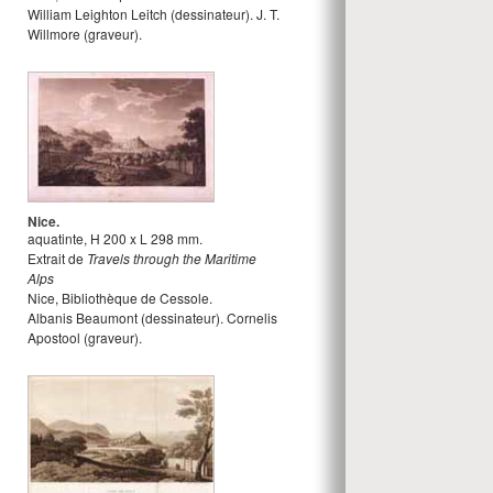
William Leighton Leitch
(dessinateur).
J. T.
Willmore
(graveur).
Nice.
aquatinte
,
H
200
x
L
298
mm.
Extrait de
Travels through the Maritime
Alps
Nice, Bibliothèque de Cessole.
Albanis Beaumont
(dessinateur).
Cornelis
Apostool
(graveur).