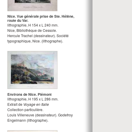
Nice. Vue générale prise de Ste. Hélène,
route du Var.
lithographie
,
H
154
x
L
240
mm.
Nice, Bibliothèque de Cessole.
Hercule Trachel
(dessinateur).
Société
typographique, Nice.
(lithographe).
Environs de Nice. Piémont
lithographie
,
H
195
x
L
286
mm.
Extrait de
Voyage en Italie
Collection particulière.
Louis Villeneuve
(dessinateur).
Godefroy
Engelmann
(lithographe).