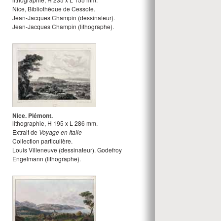
Nice, Bibliothèque de Cessole.
Jean-Jacques Champin
(dessinateur).
Jean-Jacques Champin
(lithographe).
Nice. Piémont.
lithographie
,
H
195
x
L
286
mm.
Extrait de
Voyage en Italie
Collection particulière.
Louis Villeneuve
(dessinateur).
Godefroy
Engelmann
(lithographe).