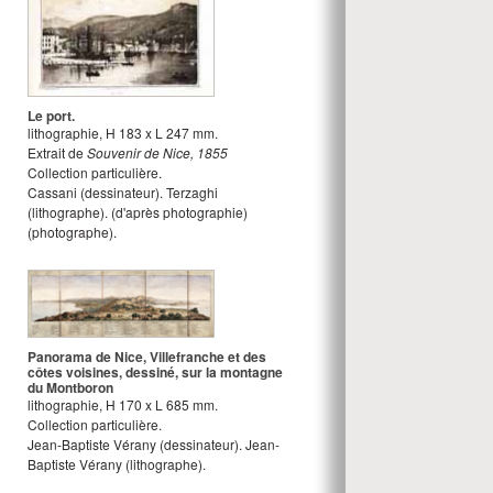
Le port.
lithographie
,
H
183
x
L
247
mm.
Extrait de
Souvenir de Nice, 1855
Collection particulière.
Cassani
(dessinateur).
Terzaghi
(lithographe).
(d'après photographie)
(photographe).
Panorama de Nice, Villefranche et des
côtes voisines, dessiné, sur la montagne
du Montboron
lithographie
,
H
170
x
L
685
mm.
Collection particulière.
Jean-Baptiste Vérany
(dessinateur).
Jean-
Baptiste Vérany
(lithographe).