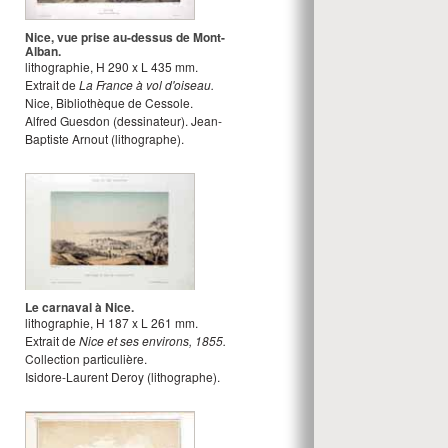
Nice, vue prise au-dessus de Mont-
Alban.
lithographie
,
H
290
x
L
435
mm.
Extrait de
La France à vol d'oiseau.
Nice, Bibliothèque de Cessole.
Alfred Guesdon
(dessinateur).
Jean-
Baptiste Arnout
(lithographe).
Le carnaval à Nice.
lithographie
,
H
187
x
L
261
mm.
Extrait de
Nice et ses environs, 1855.
Collection particulière.
Isidore-Laurent Deroy
(lithographe).