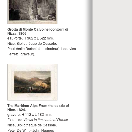
Grotta di Monte Calvo nei contorni di
Nizza. 1806
eau-forte
,
H
362
x
L
522
mm.
Nice, Bibliothèque de Cessole.
Paul-émile Barberi
(dessinateur).
Lodovico
Ferretti
(graveur).
The Maritime Alps From the castle of
Nice. 1824.
gravure
,
H
112
x
L
182
mm.
Extrait de
Views in the south of France
Nice, Bibliothèque de Cessole.
Peter De Wint - John Hugues