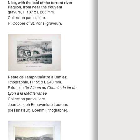
Nice, with the bed of the torrent river
Paglion, from near the couvent
gravure
,
H
187
x
L
265
mm.
Collection particulière.
R. Cooper of St. Pons
(graveur).
Reste de l'amphithéâtre à Cimiez.
lithographie
,
H
155
x
L
240
mm.
Extrait de
3e Album du Chemin de fer de
Lyon à la Méditerranée
Collection particulière.
Jean-Joseph Bonaventure Laurens
(dessinateur).
Boehm
(lithographe).