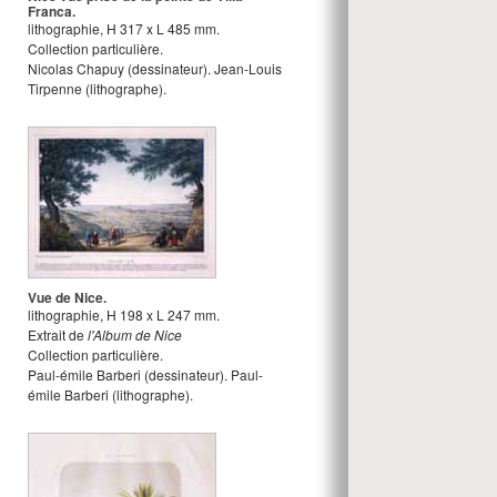
Franca.
lithographie
,
H
317
x
L
485
mm.
Collection particulière.
Nicolas Chapuy
(dessinateur).
Jean-Louis
Tirpenne
(lithographe).
Vue de Nice.
lithographie
,
H
198
x
L
247
mm.
Extrait de
l'Album de Nice
Collection particulière.
Paul-émile Barberi
(dessinateur).
Paul-
émile Barberi
(lithographe).