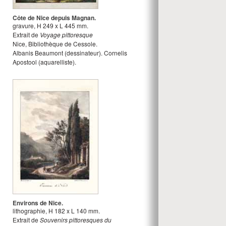
Côte de Nice depuis Magnan.
gravure
,
H
249
x
L
445
mm.
Extrait de
Voyage pittoresque
Nice, Bibliothèque de Cessole.
Albanis Beaumont
(dessinateur).
Cornelis
Apostool
(aquarelliste).
Environs de Nice.
lithographie
,
H
182
x
L
140
mm.
Extrait de
Souvenirs pittoresques du