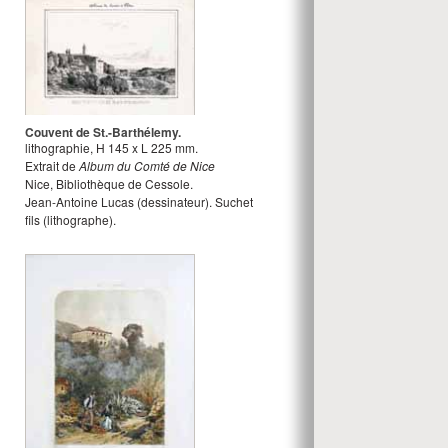
Couvent de St.-Barthélemy.
lithographie
,
H
145
x
L
225
mm.
Extrait de
Album du Comté de Nice
Nice, Bibliothèque de Cessole.
Jean-Antoine Lucas
(dessinateur).
Suchet
fils
(lithographe).