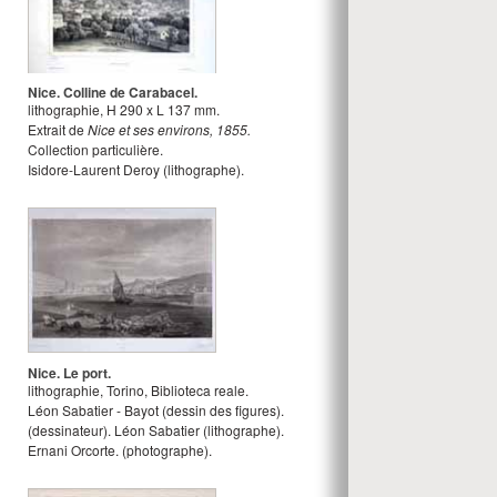
Nice. Colline de Carabacel.
lithographie
,
H
290
x
L
137
mm.
Extrait de
Nice et ses environs, 1855.
Collection particulière.
Isidore-Laurent Deroy
(lithographe).
Nice. Le port.
lithographie
,
Torino, Biblioteca reale.
Léon Sabatier - Bayot (dessin des figures).
(dessinateur).
Léon Sabatier
(lithographe).
Ernani Orcorte.
(photographe).