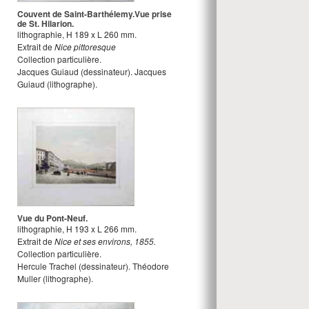
Couvent de Saint-Barthélemy.Vue prise
de St. Hilarion.
lithographie
,
H
189
x
L
260
mm.
Extrait de
Nice pittoresque
Collection particulière.
Jacques Guiaud
(dessinateur).
Jacques
Guiaud
(lithographe).
Vue du Pont-Neuf.
lithographie
,
H
193
x
L
266
mm.
Extrait de
Nice et ses environs, 1855.
Collection particulière.
Hercule Trachel
(dessinateur).
Théodore
Muller
(lithographe).