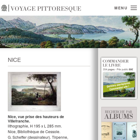
MENU
NICE
Nice, vue prise des hauteurs de
Villefranche.
lithographie
,
H
195
x
L
285
mm.
Nice, Bibliothèque de Cessole.
G. Scheffer
(dessinateur).
Tirpenne,