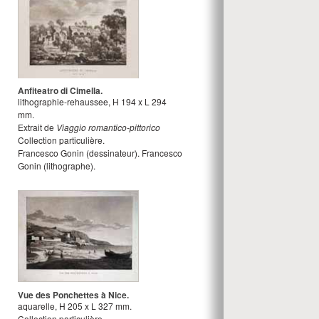
Anfiteatro di Cimella.
lithographie-rehaussee
,
H
194
x
L
294
mm.
Extrait de
Viaggio romantico-pittorico
Collection particulière.
Francesco Gonin
(dessinateur).
Francesco
Gonin
(lithographe).
Vue des Ponchettes à Nice.
aquarelle
,
H
205
x
L
327
mm.
Collection particulière.