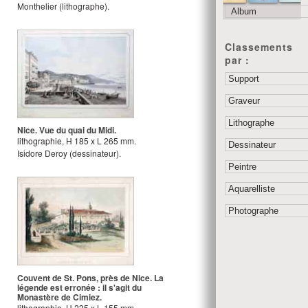
Monthelier
(lithographe).
Classements
par :
Nice. Vue du quai du Midi.
lithographie
,
H
185
x
L
265
mm.
Isidore Deroy
(dessinateur).
Couvent de St. Pons, près de Nice. La
légende est erronée : il s'agit du
Monastère de Cimiez.
lithographie
,
H
235
x
L
155
mm.