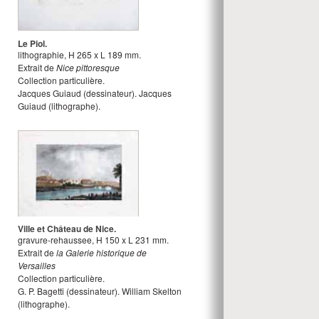
Le Piol.
lithographie
,
H
265
x
L
189
mm.
Extrait de
Nice pittoresque
Collection particulière.
Jacques Guiaud
(dessinateur).
Jacques
Guiaud
(lithographe).
Ville et Château de Nice.
gravure-rehaussee
,
H
150
x
L
231
mm.
Extrait de
la Galerie historique de
Versailles
Collection particulière.
G. P. Bagetti
(dessinateur).
William Skelton
(lithographe).