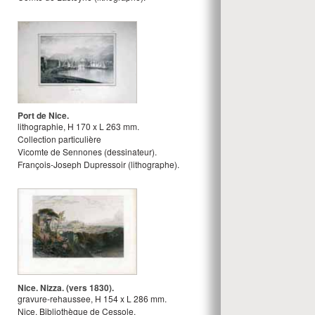
Port de Nice.
lithographie
,
H
170
x
L
263
mm.
Collection particulière
Vicomte de Sennones
(dessinateur).
François-Joseph Dupressoir
(lithographe).
Nice. Nizza. (vers 1830).
gravure-rehaussee
,
H
154
x
L
286
mm.
Nice, Bibliothèque de Cessole.