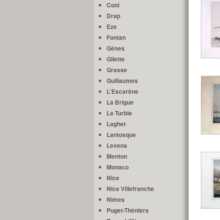
Coni
Drap
Eze
Fontan
Gênes
Gilette
Grasse
Guillaumes
L'Escarène
La Brigue
La Turbie
Laghet
Lantosque
Levens
Menton
Monaco
Nice
Nice Villefranche
Nimes
Puget-Théniers