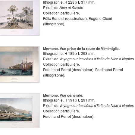
lithographie
,
H
228
x
L
317
mm.
Extrait de
Nice et Savoie
Collection particulière.
Félix Benoist
(dessinateur).
Eugène Cicéri
(lithographe).
Mentone. Vue prise de la route de Vintimiglia.
lithographie
,
H
189
x
L
293
mm.
Extrait de
Voyage sur les côtes d'Italie de Nice à Naples
Collection particulière.
Ferdinand Perrot
(dessinateur).
Ferdinand Perrot
(lithographe).
Mentone. Vue générale.
lithographie
,
H
191
x
L
291
mm.
Extrait de
Voyage sur les côtes d'Italie de Nice à Naples
Collection particulière.
Ferdinand Perrot
(dessinateur).