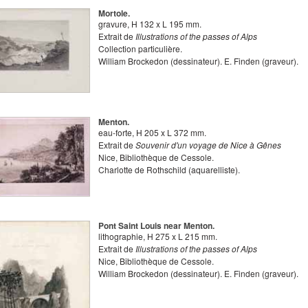
Mortole.
gravure
,
H
132
x
L
195
mm.
Extrait de
Illustrations of the passes of Alps
Collection particulière.
William Brockedon
(dessinateur).
E. Finden
(graveur).
Menton.
eau-forte
,
H
205
x
L
372
mm.
Extrait de
Souvenir d'un voyage de Nice à Gênes
Nice, Bibliothèque de Cessole.
Charlotte de Rothschild
(aquarelliste).
Pont Saint Louis near Menton.
lithographie
,
H
275
x
L
215
mm.
Extrait de
Illustrations of the passes of Alps
Nice, Bibliothèque de Cessole.
William Brockedon
(dessinateur).
E. Finden
(graveur).