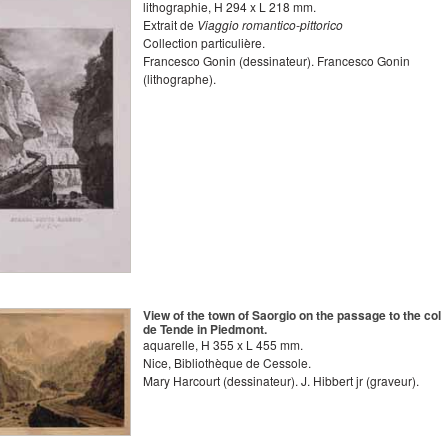
lithographie
,
H
294
x
L
218
mm.
Extrait de
Viaggio romantico-pittorico
Collection particulière.
Francesco Gonin
(dessinateur).
Francesco Gonin
(lithographe).
View of the town of Saorgio on the passage to the col
de Tende in Piedmont.
aquarelle
,
H
355
x
L
455
mm.
Nice, Bibliothèque de Cessole.
Mary Harcourt
(dessinateur).
J. Hibbert jr
(graveur).