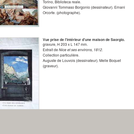
Torino, Biblioteca reale.
Giovanni Tommaso Borgonio
(dessinateur).
Ernani
Orcorte.
(photographe).
Vue prise de l'intérieur d'une maison de Saorgio.
gravure
,
H
203
x
L
147
mm.
Extrait de
Nice et ses environs, 1812.
Collection particulière.
Auguste de Louvois
(dessinateur).
Melle Boquet
(graveur).
Défilé of Saorgio.
aquarelle
,
H
198
x
L
303
mm.