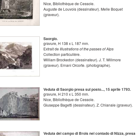
Nice, Bibliothèque de Cessole.
Auguste de Louvois
(dessinateur).
Melle Boquet
(graveur).
Saorgio.
gravure
,
H
138
x
L
187
mm.
Extrait de
Illustrations of the passes of Alps
Collection particulière.
William Brockedon
(dessinateur).
J. T. Willmore
(graveur).
Ernani Orcorte.
(photographe).
Veduta di Saorgio presa sul posto..., 15 aprile 1793.
gravure
,
H
210
x
L
350
mm.
Nice, Bibliothèque de Cessole.
Giuseppe Bagetti
(dessinateur).
Z. Chianale
(graveur).
Veduta del campo di Brois nel contado di Nizza, presa