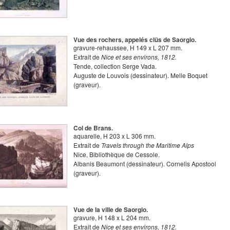
Vue des rochers, appelés clüs de Saorgio.
gravure-rehaussee
,
H
149
x
L
207
mm.
Extrait de
Nice et ses environs, 1812.
Tende, collection Serge Vada.
Auguste de Louvois
(dessinateur).
Melle Boquet
(graveur).
Col de Brans.
aquarelle
,
H
203
x
L
306
mm.
Extrait de
Travels through the Maritime Alps
Nice, Bibliothèque de Cessole.
Albanis Beaumont
(dessinateur).
Cornelis Apostool
(graveur).
Vue de la ville de Saorgio.
gravure
,
H
148
x
L
204
mm.
Extrait de
Nice et ses environs, 1812.