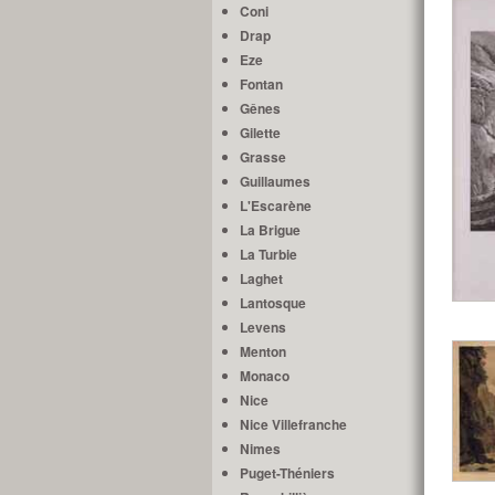
Coni
Drap
Eze
Fontan
Gênes
Gilette
Grasse
Guillaumes
L'Escarène
La Brigue
La Turbie
Laghet
Lantosque
Levens
Menton
Monaco
Nice
Nice Villefranche
Nimes
Puget-Théniers