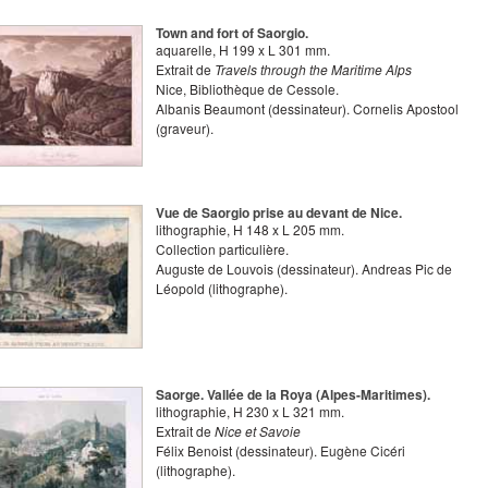
Town and fort of Saorgio.
aquarelle
,
H
199
x
L
301
mm.
Extrait de
Travels through the Maritime Alps
Nice, Bibliothèque de Cessole.
Albanis Beaumont
(dessinateur).
Cornelis Apostool
(graveur).
Vue de Saorgio prise au devant de Nice.
lithographie
,
H
148
x
L
205
mm.
Collection particulière.
Auguste de Louvois
(dessinateur).
Andreas Pic de
Léopold
(lithographe).
Saorge. Vallée de la Roya (Alpes-Maritimes).
lithographie
,
H
230
x
L
321
mm.
Extrait de
Nice et Savoie
Félix Benoist
(dessinateur).
Eugène Cicéri
(lithographe).