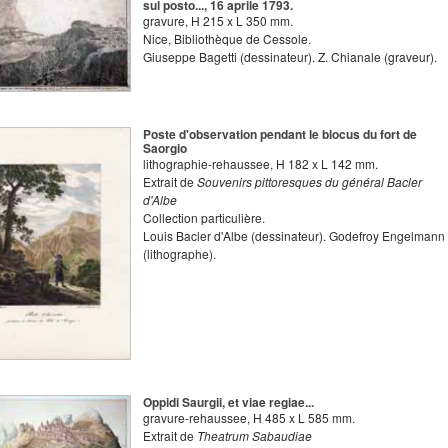
sul posto..., 16 aprile 1793.
gravure
,
H
215
x
L
350
mm.
Nice, Bibliothèque de Cessole.
Giuseppe Bagetti
(dessinateur).
Z. Chianale
(graveur).
Poste d'observation pendant le blocus du fort de
Saorgio
lithographie-rehaussee
,
H
182
x
L
142
mm.
Extrait de
Souvenirs pittoresques du général Bacler
d'Albe
Collection particulière.
Louis Bacler d'Albe
(dessinateur).
Godefroy Engelmann
(lithographe).
Oppidi Saurgii, et viae regiae...
gravure-rehaussee
,
H
485
x
L
585
mm.
Extrait de
Theatrum Sabaudiae