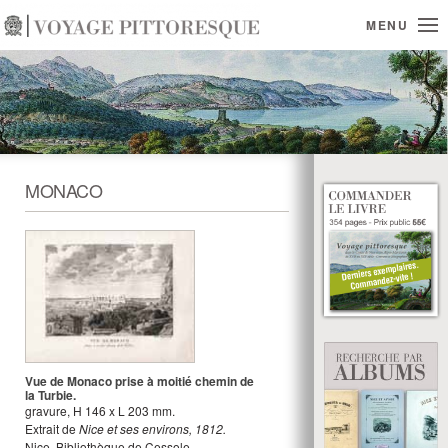
MENU
MONACO
Vue de Monaco prise à moitié chemin de
la Turbie.
gravure
,
H
146
x
L
203
mm.
Extrait de
Nice et ses environs, 1812.
Nice, Bibliothèque de Cessole.