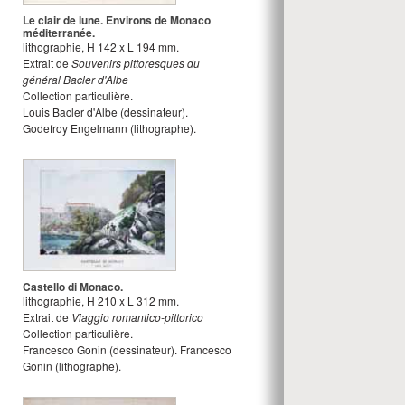
Le clair de lune. Environs de Monaco
méditerranée.
lithographie
,
H
142
x
L
194
mm.
Extrait de
Souvenirs pittoresques du
général Bacler d'Albe
Collection particulière.
Louis Bacler d'Albe
(dessinateur).
Godefroy Engelmann
(lithographe).
Castello di Monaco.
lithographie
,
H
210
x
L
312
mm.
Extrait de
Viaggio romantico-pittorico
Collection particulière.
Francesco Gonin
(dessinateur).
Francesco
Gonin
(lithographe).