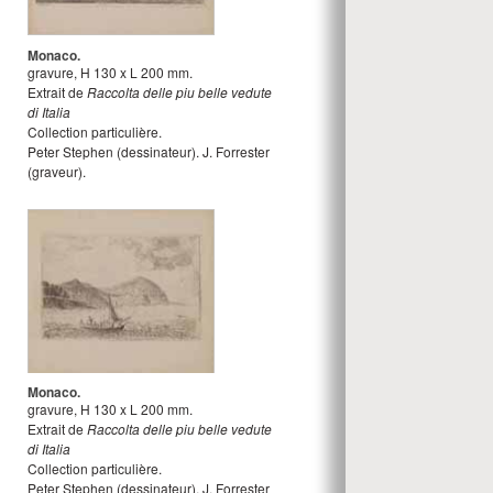
Monaco.
gravure
,
H
130
x
L
200
mm.
Extrait de
Raccolta delle piu belle vedute
di Italia
Collection particulière.
Peter Stephen
(dessinateur).
J. Forrester
(graveur).
Monaco.
gravure
,
H
130
x
L
200
mm.
Extrait de
Raccolta delle piu belle vedute
di Italia
Collection particulière.
Peter Stephen
(dessinateur).
J. Forrester