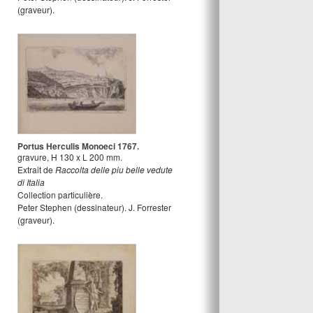
(graveur).
Portus Herculis Monoeci 1767.
gravure
,
H
130
x
L
200
mm.
Extrait de
Raccolta delle piu belle vedute
di Italia
Collection particulière.
Peter Stephen
(dessinateur).
J. Forrester
(graveur).