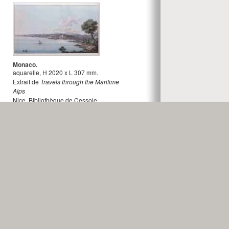
Monaco.
aquarelle
,
H
2020
x
L
307
mm.
Extrait de
Travels through the Maritime
Alps
Nice, Bibliothèque de Cessole.
Albanis Beaumont
(dessinateur).
Cornelis
Apostool
(graveur).
Château de Monaco.
lithographie
,
H
149
x
L
210
mm.
Extrait de
Nice, vues et costumes