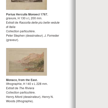
Portus Herculis Monoeci 1767.
gravure
,
H
130
x
L
200
mm.
Extrait de
Raccolta delle piu belle vedute
di Italia
Collection particulière.
Peter Stephen
(dessinateur).
J. Forrester
(graveur).
Monaco, from the East.
lithographie
,
H
140
x
L
228
mm.
Extrait de
The Riviera
Collection particulière.
Henry Alford
(dessinateur).
Henry N.
Woods
(lithographe).