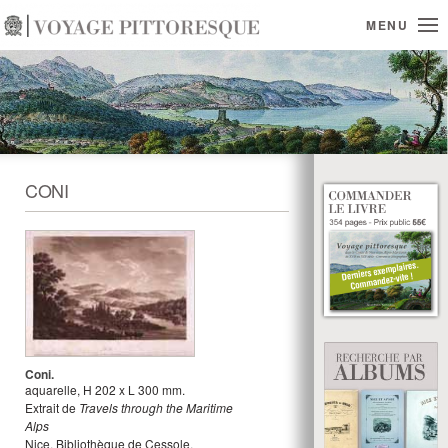
MENU
CONI
Coni.
aquarelle
,
H
202
x
L
300
mm.
Extrait de
Travels through the Maritime
Alps
Nice, Bibliothèque de Cessole.