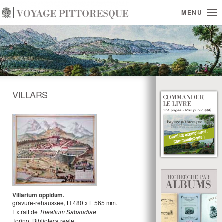
MENU
VILLARS
Villarium oppidum.
gravure-rehaussee
,
H
480
x
L
565
mm.
Extrait de
Theatrum Sabaudiae
Torino, Biblioteca reale.