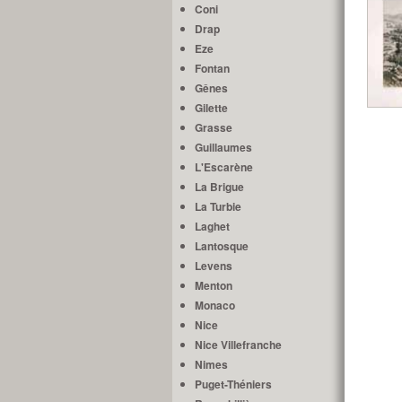
Coni
Drap
Eze
Fontan
Gênes
Gilette
Grasse
Guillaumes
L'Escarène
La Brigue
La Turbie
Laghet
Lantosque
Levens
Menton
Monaco
Nice
Nice Villefranche
Nimes
Puget-Théniers