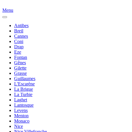
Menu
Antibes
Breil
Cannes
Coni
Drap
Eze
Fontan
Gênes
Gilette
Grasse
Guillaumes
L'Escarène
La Brigue
La Turbie
Laghet
Lantosque
Levens
Menton
Monaco
Nice
Nice Villefranche