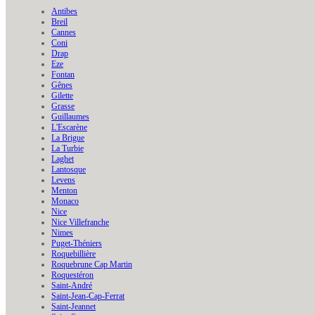
Antibes
Breil
Cannes
Coni
Drap
Eze
Fontan
Gênes
Gilette
Grasse
Guillaumes
L'Escarène
La Brigue
La Turbie
Laghet
Lantosque
Levens
Menton
Monaco
Nice
Nice Villefranche
Nimes
Puget-Théniers
Roquebillière
Roquebrune Cap Martin
Roquestéron
Saint-André
Saint-Jean-Cap-Ferrat
Saint-Jeannet