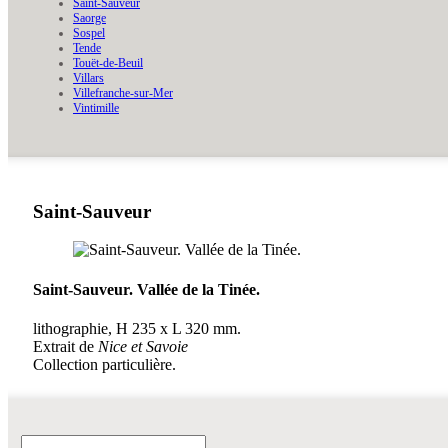
Saint-Sauveur
Saorge
Sospel
Tende
Touët-de-Beuil
Villars
Villefranche-sur-Mer
Vintimille
Saint-Sauveur
Saint-Sauveur. Vallée de la Tinée.
lithographie
,
H
235
x
L
320
mm.
Extrait de
Nice et Savoie
Collection particulière.