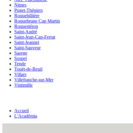
Nimes
Puget-Théniers
Roquebillière
Roquebrune Cap Martin
Roquestéron
Saint-André
Saint-Jean-Cap-Ferrat
Saint-Jeannet
Saint-Sauveur
Saorge
Sospel
Tende
Touët-de-Beuil
Villars
Villefranche-sur-Mer
Vintimille
Accueil
L'Acadèmia